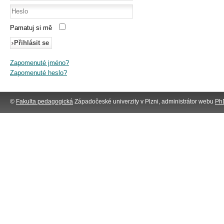
Pamatuj si mě
Přihlásit se
Zapomenuté jméno?
Zapomenuté heslo?
©
Fakulta pedagogická
Západočeské univerzity v Plzni, administrátor webu
PhD