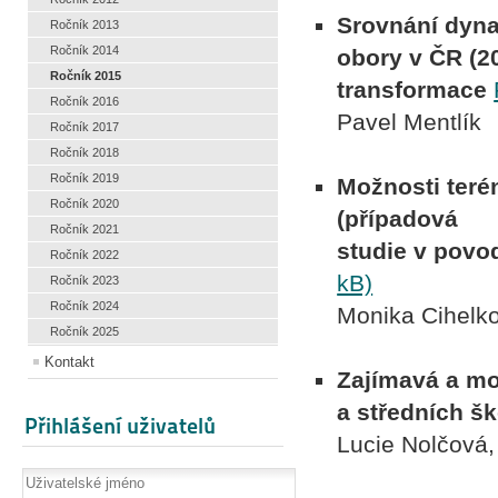
S
rovnání dyn
Ročník 2013
Ročník 2014
obory v ČR (20
Ročník 2015
transformace
Ročník 2016
Pavel Mentlík
Ročník 2017
Ročník 2018
Ročník 2019
M
ožnosti teré
Ročník 2020
(případová
Ročník 2021
studie v povo
Ročník 2022
kB)
Ročník 2023
Ročník 2024
Monika Cihelko
Ročník 2025
Kontakt
Zajímavá a mot
a středních š
Přihlášení uživatelů
Lucie Nolčová,