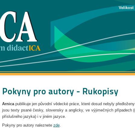
Velikost
Pokyny pro autory - Rukopisy
Arnica
publikuje jen původní vědecké práce, které dosud nebyly předloženy
jsou texty psané česky, slovensky a anglicky, ve výjimečných případech
příslušného jazyka) i v jiném jazyce.
Pokyny pro autory naleznete
zde
.