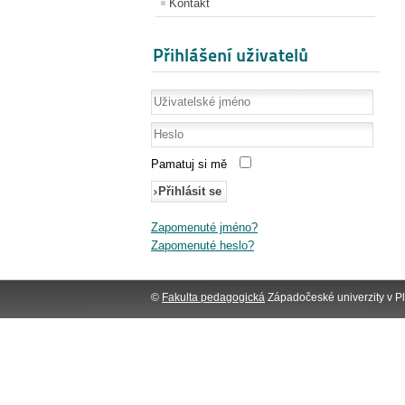
Kontakt
Přihlášení uživatelů
Pamatuj si mě
Přihlásit se
Zapomenuté jméno?
Zapomenuté heslo?
©
Fakulta pedagogická
Západočeské univerzity v Pl