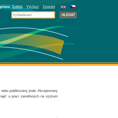
 písma
Zvětšit
Výchozí
Zmenšit
HLEDAT
 nebo publikovány jinde. Akceptovány
 (např. u prací zaměřených na výzkum