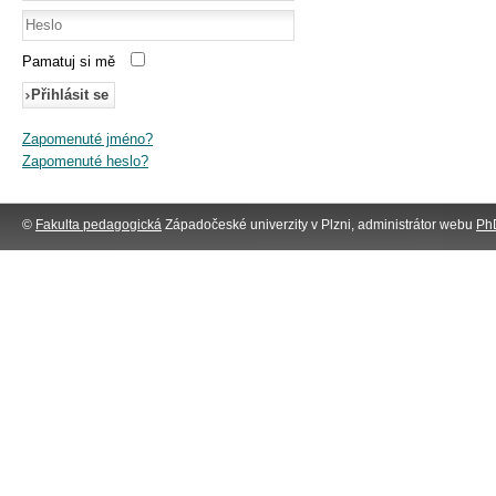
Pamatuj si mě
Přihlásit se
Zapomenuté jméno?
Zapomenuté heslo?
©
Fakulta pedagogická
Západočeské univerzity v Plzni, administrátor webu
PhD