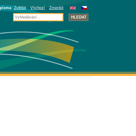
 písma
Zvětšit
Výchozí
Zmenšit
HLEDAT