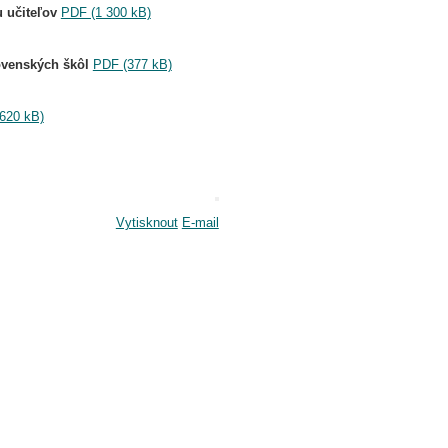
 učiteľov
PDF (1 300 kB)
ovenských škô
l
PDF (377 kB)
620 kB)
Vytisknout
E-mail