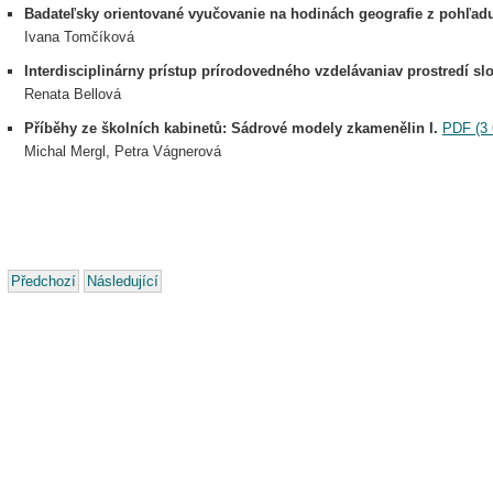
Badateľsky orientované vyučovanie na hodinách geografie z pohľadu
Ivana Tomčíková
Interdisciplinárny prístup prírodovedného vzdelávaniav prostredí sl
Renata Bellová
Příběhy ze školních kabinetů: Sádrové modely zkamenělin I.
PDF (3 
Michal Mergl, Petra Vágnerová
Předchozí
Následující