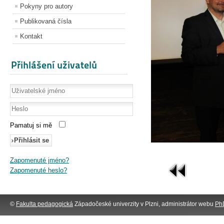
Pokyny pro autory
Publikovaná čísla
Kontakt
Přihlášení uživatelů
Pamatuj si mě
Přihlásit se
Zapomenuté jméno?
Zapomenuté heslo?
©
Fakulta pedagogická
Západočeské univerzity v Plzni, administrátor webu
PhD