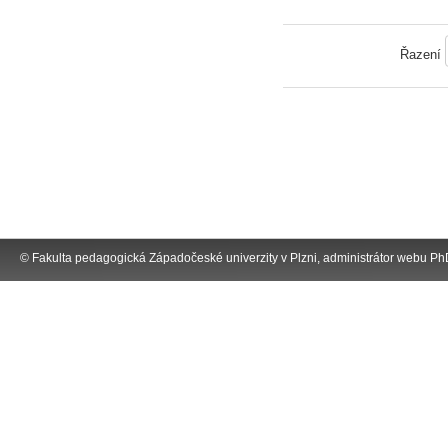
Řazení
©
Fakulta pedagogická
Západočeské univerzity v Plzni, administrátor webu
PhD