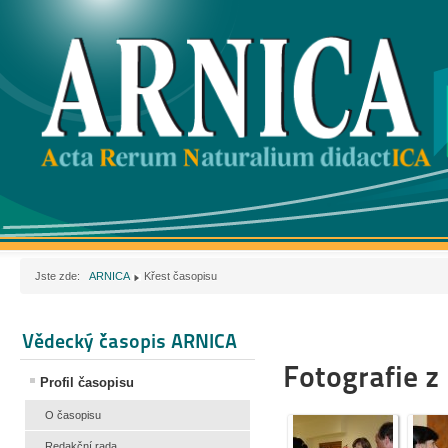
Jste zde:
ARNICA
Křest časopisu
Vědecký časopis ARNICA
Fotografie z
Profil časopisu
O časopisu
Redakční rada