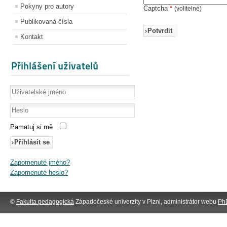
Pokyny pro autory
Captcha
*
(volitelné)
Publikovaná čísla
Potvrdit
Kontakt
Přihlášení uživatelů
Pamatuj si mě
Přihlásit se
Zapomenuté jméno?
Zapomenuté heslo?
©
Fakulta pedagogická
Západočeské univerzity v Plzni, administrátor webu
PhD